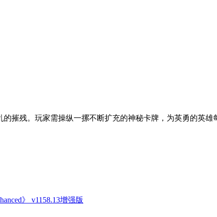
乱的摧残。玩家需操纵一摞不断扩充的神秘卡牌，为英勇的英雄
anced》 v1158.13增强版