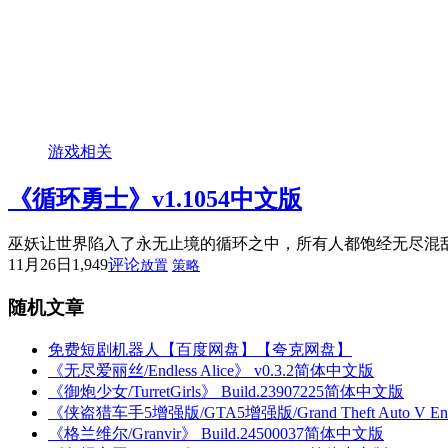
游戏相关
《循环勇士》v1.1054中文版
巫妖让世界陷入了永无止境的循环之中，所有人都饱经无尽混
11月26日
1,949
评论
放置
策略
随机文章
免费短剧机器人【百度网盘】【夸克网盘】
《无尽爱丽丝/Endless Alice》 v0.3.2简体中文版
《御炮少女/TurretGirls》 Build.23907225简体中文版
《侠盗猎车手5增强版/GTA5增强版/Grand Theft Auto V Enh
《格兰维尔/Granvir》 Build.24500037简体中文版