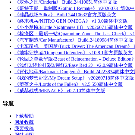
《灰烬之国/Cinderia》 Build.24410051简体中文版
《哥特王朝：重制版/Gothic 1 Remake》 v20260731简体
《硅晶战场/Silica》 Build.24410632官方原版英文
《终末机兵/NITRO GEN OMEGA》 v1.3.0简体中文版
《小小梦魇3/Little Nightmares III》 v20260715简体中文版
《检疫区：最后一站/Quarantine Zone: The Last Check》 
《汽车制造/Car Manufacture》 Build.24189984简体中文版
《卡车司机：美国梦/Truck Driver: The American Dream》
《地牢守护者/Dungeon Defenders》 v10.8.1官方原版英文
《轮回之兽豪华版/Beast of Reincarnation – Deluxe Editi
《浅红2/轻松挂彩2/易红2/Easy Red 2》 v2.0.9简体中文版
《背包地牢/Backpack Dungeon》 Build.24223834简体中
《我的梦想卧室/My Dream Setup》 v20260718简体中文版
《堕落之主/Lords of the Fallen》 v2.5.550简体中文版
《威赫战线/MENACE》 v0.7.10简体中文版
导航
下载帮助
网址收藏
我要投稿
网站地图