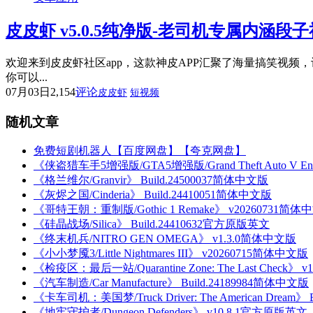
皮皮虾 v5.0.5纯净版-老司机专属内涵段
欢迎来到皮皮虾社区app，这款神皮APP汇聚了海量搞笑视
你可以...
07月03日
2,154
评论
皮皮虾
短视频
随机文章
免费短剧机器人【百度网盘】【夸克网盘】
《侠盗猎车手5增强版/GTA5增强版/Grand Theft Auto V Enh
《格兰维尔/Granvir》 Build.24500037简体中文版
《灰烬之国/Cinderia》 Build.24410051简体中文版
《哥特王朝：重制版/Gothic 1 Remake》 v20260731简体
《硅晶战场/Silica》 Build.24410632官方原版英文
《终末机兵/NITRO GEN OMEGA》 v1.3.0简体中文版
《小小梦魇3/Little Nightmares III》 v20260715简体中文版
《检疫区：最后一站/Quarantine Zone: The Last Check》 
《汽车制造/Car Manufacture》 Build.24189984简体中文版
《卡车司机：美国梦/Truck Driver: The American Dream》
《地牢守护者/Dungeon Defenders》 v10.8.1官方原版英文