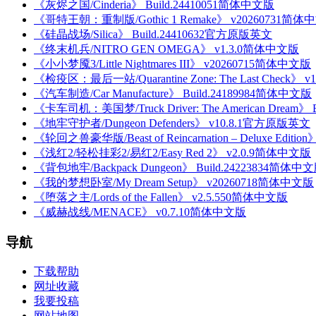
《灰烬之国/Cinderia》 Build.24410051简体中文版
《哥特王朝：重制版/Gothic 1 Remake》 v20260731简体
《硅晶战场/Silica》 Build.24410632官方原版英文
《终末机兵/NITRO GEN OMEGA》 v1.3.0简体中文版
《小小梦魇3/Little Nightmares III》 v20260715简体中文版
《检疫区：最后一站/Quarantine Zone: The Last Check》 
《汽车制造/Car Manufacture》 Build.24189984简体中文版
《卡车司机：美国梦/Truck Driver: The American Dream》
《地牢守护者/Dungeon Defenders》 v10.8.1官方原版英文
《轮回之兽豪华版/Beast of Reincarnation – Deluxe Editi
《浅红2/轻松挂彩2/易红2/Easy Red 2》 v2.0.9简体中文版
《背包地牢/Backpack Dungeon》 Build.24223834简体中
《我的梦想卧室/My Dream Setup》 v20260718简体中文版
《堕落之主/Lords of the Fallen》 v2.5.550简体中文版
《威赫战线/MENACE》 v0.7.10简体中文版
导航
下载帮助
网址收藏
我要投稿
网站地图