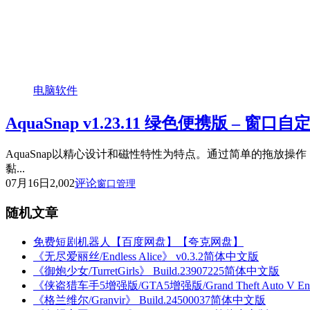
电脑软件
AquaSnap v1.23.11 绿色便携版 – 窗
AquaSnap以精心设计和磁性特性为特点。通过简单的拖放操
黏...
07月16日
2,002
评论
窗口管理
随机文章
免费短剧机器人【百度网盘】【夸克网盘】
《无尽爱丽丝/Endless Alice》 v0.3.2简体中文版
《御炮少女/TurretGirls》 Build.23907225简体中文版
《侠盗猎车手5增强版/GTA5增强版/Grand Theft Auto V Enh
《格兰维尔/Granvir》 Build.24500037简体中文版