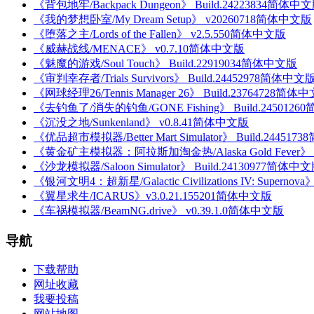
《背包地牢/Backpack Dungeon》 Build.24223834简体中
《我的梦想卧室/My Dream Setup》 v20260718简体中文版
《堕落之主/Lords of the Fallen》 v2.5.550简体中文版
《威赫战线/MENACE》 v0.7.10简体中文版
《魅魔的游戏/Soul Touch》 Build.22919034简体中文版
《审判幸存者/Trials Survivors》 Build.24452978简体中文
《网球经理26/Tennis Manager 26》 Build.23764728简体
《去钓鱼了/消失的钓鱼/GONE Fishing》 Build.245012
《沉没之地/Sunkenland》 v0.8.41简体中文版
《优品超市模拟器/Better Mart Simulator》 Build.24451
《黄金矿主模拟器：阿拉斯加淘金热/Alaska Gold Fever》 B
《沙龙模拟器/Saloon Simulator》 Build.24130977简体中
《银河文明4：超新星/Galactic Civilizations IV: Superno
《翼星求生/ICARUS》v3.0.21.155201简体中文版
《车祸模拟器/BeamNG.drive》 v0.39.1.0简体中文版
导航
下载帮助
网址收藏
我要投稿
网站地图