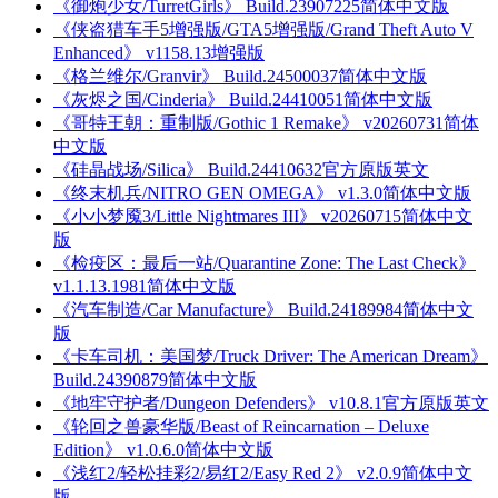
《御炮少女/TurretGirls》 Build.23907225简体中文版
《侠盗猎车手5增强版/GTA5增强版/Grand Theft Auto V
Enhanced》 v1158.13增强版
《格兰维尔/Granvir》 Build.24500037简体中文版
《灰烬之国/Cinderia》 Build.24410051简体中文版
《哥特王朝：重制版/Gothic 1 Remake》 v20260731简体
中文版
《硅晶战场/Silica》 Build.24410632官方原版英文
《终末机兵/NITRO GEN OMEGA》 v1.3.0简体中文版
《小小梦魇3/Little Nightmares III》 v20260715简体中文
版
《检疫区：最后一站/Quarantine Zone: The Last Check》
v1.1.13.1981简体中文版
《汽车制造/Car Manufacture》 Build.24189984简体中文
版
《卡车司机：美国梦/Truck Driver: The American Dream》
Build.24390879简体中文版
《地牢守护者/Dungeon Defenders》 v10.8.1官方原版英文
《轮回之兽豪华版/Beast of Reincarnation – Deluxe
Edition》 v1.0.6.0简体中文版
《浅红2/轻松挂彩2/易红2/Easy Red 2》 v2.0.9简体中文
版