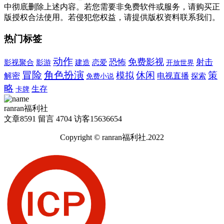
中彻底删除上述内容。若您需要非免费软件或服务，请购买正
版授权合法使用。若侵犯您权益，请提供版权资料联系我们。
热门标签
动作
免费影视
恐怖
射击
建造
影视聚合
影游
恋爱
开放世界
冒险
角色扮演
休闲
模拟
策
解密
电视直播
免费小说
探索
略
生存
卡牌
ranran福利社
文章
8591
留言
4704
访客
15636654
Copyright © ranran福利社.2022