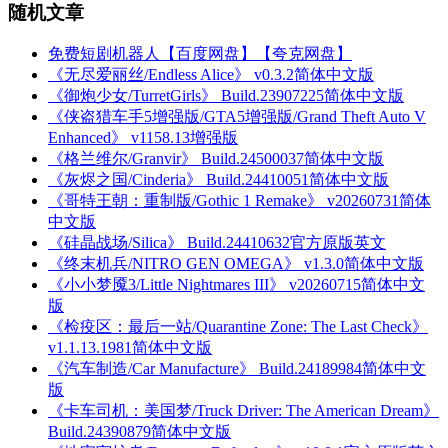
随机文章
免费短剧机器人【百度网盘】【夸克网盘】
《无尽爱丽丝/Endless Alice》 v0.3.2简体中文版
《御炮少女/TurretGirls》 Build.23907225简体中文版
《侠盗猎车手5增强版/GTA5增强版/Grand Theft Auto V
Enhanced》 v1158.13增强版
《格兰维尔/Granvir》 Build.24500037简体中文版
《灰烬之国/Cinderia》 Build.24410051简体中文版
《哥特王朝：重制版/Gothic 1 Remake》 v20260731简体
中文版
《硅晶战场/Silica》 Build.24410632官方原版英文
《终末机兵/NITRO GEN OMEGA》 v1.3.0简体中文版
《小小梦魇3/Little Nightmares III》 v20260715简体中文
版
《检疫区：最后一站/Quarantine Zone: The Last Check》
v1.1.13.1981简体中文版
《汽车制造/Car Manufacture》 Build.24189984简体中文
版
《卡车司机：美国梦/Truck Driver: The American Dream》
Build.24390879简体中文版