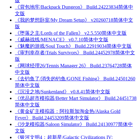
版
《背包地牢/Backpack Dungeon》 Build.24223834简体中
文版
《我的梦想卧室/My Dream Setup》 v20260718简体中文
版
《堕落之主/Lords of the Fallen》 v2.5.550简体中文版
《威赫战线/MENACE》 v0.7.10简体中文版
《魅魔的游戏/Soul Touch》 Build.22919034简体中文版
《审判幸存者/Trials Survivors》 Build.24452978简体中文
版
《网球经理26/Tennis Manager 26》 Build.23764728简体
中文版
《去钓鱼了/消失的钓鱼/GONE Fishing》 Build.24501260
简体中文版
《沉没之地/Sunkenland》 v0.8.41简体中文版
《优品超市模拟器/Better Mart Simulator》 Build.24451738
简体中文版
《黄金矿主模拟器：阿拉斯加淘金热/Alaska Gold
Fever》 Build.24453209简体中文版
《沙龙模拟器/Saloon Simulator》 Build.24130977简体中
文版
《银河文明4：超新星/Galactic Civilizations IV: