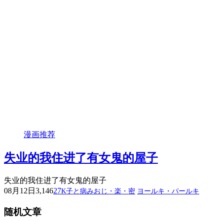
漫画推荐
失业的我住进了有女鬼的屋子
失业的我住进了有女鬼的屋子
08月12日
3,146
27
K子と病みおじ・楽・密
ヨールキ・パールキ
随机文章