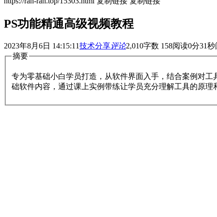
https://ran-ran.top/15303.html
复制链接
复制链接
PS功能精通高级视频教程
2023年8月6日 14:15:11
技术分享
评论
2,010
字数 158
阅读0分31秒
摘要
专为零基础小白学员打造，从软件界面入手，结合案例对工
础软件内容，通过课上实例带练让学员充分理解工具的原理