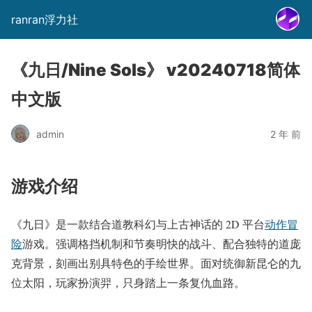
ranran浮力社
《九日/Nine Sols》 v20240718简体
中文版
admin
2 年 前
游戏介绍
《九日》是一款结合道教科幻与上古神话的 2D 平台
动作
冒
险
游戏。强调格挡机制和节奏明快的战斗、配合独特的道庞
克背景，刻画出别具特色的手绘世界。面对统御新昆仑的九
位太阳，玩家扮演羿，只身踏上一条复仇血路。