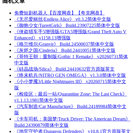
随机文章
免费短剧机器人【百度网盘】【夸克网盘】
《无尽爱丽丝/Endless Alice》 v0.3.2简体中文版
《御炮少女/TurretGirls》 Build.23907225简体中文版
《侠盗猎车手5增强版/GTA5增强版/Grand Theft Auto V
Enhanced》 v1158.13增强版
《格兰维尔/Granvir》 Build.24500037简体中文版
《灰烬之国/Cinderia》 Build.24410051简体中文版
《哥特王朝：重制版/Gothic 1 Remake》 v20260731简体
中文版
《硅晶战场/Silica》 Build.24410632官方原版英文
《终末机兵/NITRO GEN OMEGA》 v1.3.0简体中文版
《小小梦魇3/Little Nightmares III》 v20260715简体中文
版
《检疫区：最后一站/Quarantine Zone: The Last Check》
v1.1.13.1981简体中文版
《汽车制造/Car Manufacture》 Build.24189984简体中文
版
《卡车司机：美国梦/Truck Driver: The American Dream》
Build.24390879简体中文版
《地牢守护者/Dungeon Defenders》 v10.8.1官方原版英文