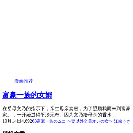
漫画推荐
富豪一族的女婿
在岳母文乃的指示下，亲生母亲奏惠，为了照顾我而来到富豪
家。，一开始过得平淡无奇。因为文乃给母亲的香水...
10月14日
4,692
63
富豪一族のムコ 〜妻以外全員オレの女〜
江森うき