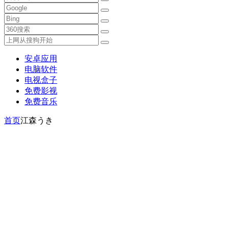
安卓应用
电脑软件
电视盒子
免费影视
免费音乐
首页
江森うき