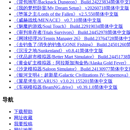
《背包地牢/Backpack Dungeon》 Build.24223834简体中
《我的梦想卧室/My Dream Setup》 v20260718简体中文版
《堕落之主/Lords of the Fallen》 v2.5.550简体中文版
《威赫战线/MENACE》 v0.7.10简体中文版
《魅魔的游戏/Soul Touch》 Build.22919034简体中文版
《审判幸存者/Trials Survivors》 Build.24452978简体中文
《网球经理26/Tennis Manager 26》 Build.23764728简体
《去钓鱼了/消失的钓鱼/GONE Fishing》 Build.245012
《沉没之地/Sunkenland》 v0.8.41简体中文版
《优品超市模拟器/Better Mart Simulator》 Build.24451
《黄金矿主模拟器：阿拉斯加淘金热/Alaska Gold Fever》 B
《沙龙模拟器/Saloon Simulator》 Build.24130977简体中
《银河文明4：超新星/Galactic Civilizations IV: Superno
《翼星求生/ICARUS》v3.0.21.155201简体中文版
《车祸模拟器/BeamNG.drive》 v0.39.1.0简体中文版
导航
下载帮助
网址收藏
我要投稿
网站地图