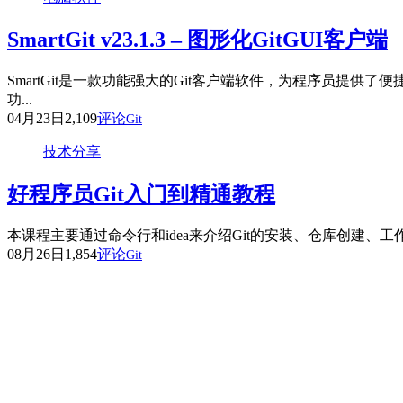
SmartGit v23.1.3 – 图形化GitGUI客户端
SmartGit是一款功能强大的Git客户端软件，为程序员
功...
04月23日
2,109
评论
Git
技术分享
好程序员Git入门到精通教程
本课程主要通过命令行和idea来介绍Git的安装、仓库创建、工
08月26日
1,854
评论
Git