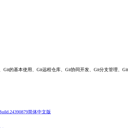
的基本使用、Git远程仓库、Git协同开发、Git分支管理、Git整
 Build.24390879简体中文版