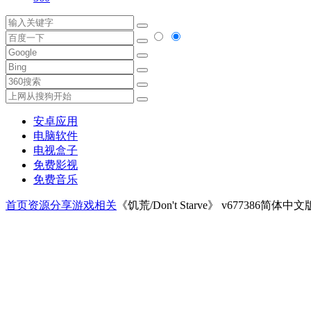
安卓应用
电脑软件
电视盒子
免费影视
免费音乐
首页
资源分享
游戏相关
《饥荒/Don't Starve》 v677386简体中文