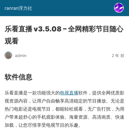
ranran浮力社
乐看直播 v3.5.08 – 全网精彩节目随心
观看
admin
2 年 前
软件信息
乐看直播是一款功能强大的
电视直播
软件，提供全网优质影
视资源内容，让用户自由畅享高清稳定的节目播放。无论是
热门电影还是电视节目，都能轻松观看，无广告打扰，为用
户带来超舒心的手机观影体验。海量资源、高清画质、快速
加载，让您尽情享受电视节目的乐趣。