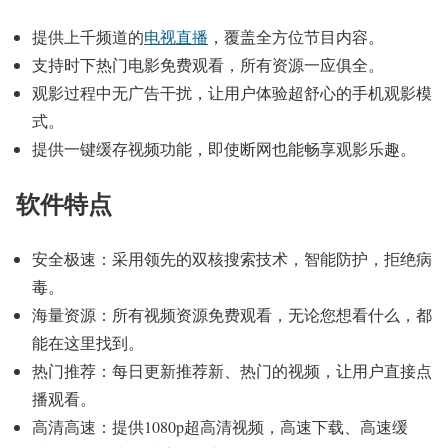
提供上千频道的
电视直播
，覆盖全方位节目内容。
支持时下热门电影免费观看，所有资源一应俱全。
观影过程中无广告干扰，让用户体验超舒心的手机观影模
式。
提供一键缓存视频功能，即使断网也能畅享观影乐趣。
软件特点
安全极速：采用领先的双核搜索技术，智能防护，拒绝病
毒。
海量资源：所有视频资源免费观看，无论您想看什么，都
能在这里找到。
热门推荐：每日更新推荐新、热门的视频，让用户直接点
播观看。
高清高速：提供1080p超高清视频，高速下载、高速缓