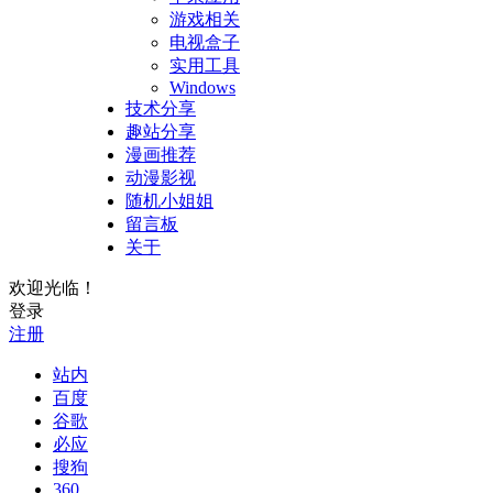
游戏相关
电视盒子
实用工具
Windows
技术分享
趣站分享
漫画推荐
动漫影视
随机小姐姐
留言板
关于
欢迎光临！
登录
注册
站内
百度
谷歌
必应
搜狗
360