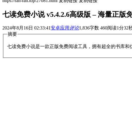
https://ran-ran.top/27081.html
复制链接
复制链接
七读免费小说 v5.4.2.6高级版 – 海量正
2024年8月16日 02:33:41
安卓应用
评论
1,836
字数 460
阅读1分32
摘要
七读免费小说是一款正版免费阅读工具，拥有超全的书库和