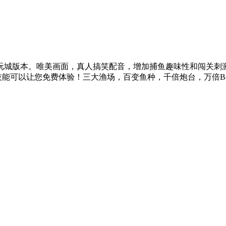
玩城版本。唯美画面，真人搞笑配音，增加捕鱼趣味性和闯关刺激
技能可以让您免费体验！三大渔场，百变鱼种，千倍炮台，万倍B