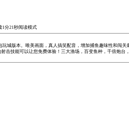
读1分21秒
阅读模式
电玩城版本。唯美画面，真人搞笑配音，增加捕鱼趣味性和闯关刺
酷的射击技能可以让您免费体验！三大渔场，百变鱼种，千倍炮台，