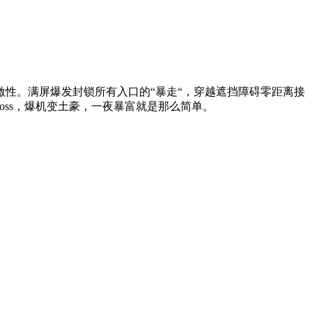
性。满屏爆发封锁所有入口的“暴走“，穿越遮挡障碍零距离接
oss，爆机变土豪，一夜暴富就是那么简单。