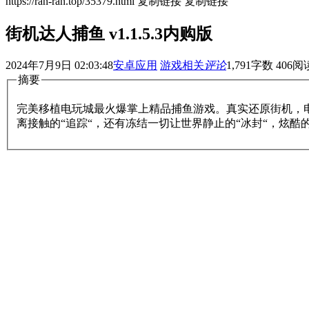
https://ran-ran.top/35379.html
复制链接
复制链接
街机达人捕鱼 v1.1.5.3内购版
2024年7月9日 02:03:48
安卓应用
游戏相关
评论
1,791
字数 406
阅
摘要
完美移植电玩城最火爆掌上精品捕鱼游戏。真实还原街机，
离接触的“追踪“，还有冻结一切让世界静止的“冰封“，炫