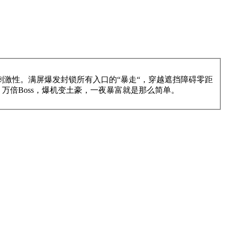
激性。满屏爆发封锁所有入口的“暴走“，穿越遮挡障碍零距
万倍Boss，爆机变土豪，一夜暴富就是那么简单。