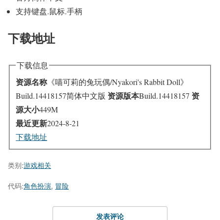
支持键盘.鼠标.手柄
下载地址
下载信息
资源名称
《喵可莉的兔玩偶/Nyakori's Rabbit Doll》
资源版本
资
Build.14418157简体中文版
Build.14418157
源大小
449M
最近更新
2024-8-21
下载地址
类别:
游戏相关
代码:
角色扮演
,
冒险
发表评论