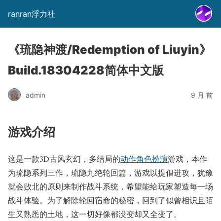
ranran浮力社
《琉隐神渡/Redemption of Liuyin》
Build.18304228简体中文版
admin
9 月 前
游戏介绍
这是一款3D古风玄幻，多结局的
动作
角色扮演
游戏，本作
为琉隐系列三作，琉隐九绝轮回篇，游戏以提倡进攻，犹豫
就会败北的原则来制作战斗系统，希望能给玩家塑造每一场
战斗体验。为了解除轮回宿命的秘密，回到了似曾相识且陌
生又熟悉的土地，这一切好像都没变却又全变了。