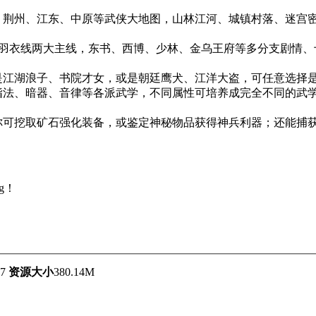
、荆州、江东、中原等武侠大地图，山林江河、城镇村落、迷宫
与羽衣线两大主线，东书、西博、少林、金乌王府等多分支剧情、
是江湖浪子、书院才女，或是朝廷鹰犬、江洋大盗，可任意选择是与
法、暗器、音律等各派武学，不同属性可培养成完全不同的武学套路
你可挖取矿石强化装备，或鉴定神秘物品获得神兵利器；还能捕获
g！
.7
资源大小
380.14M