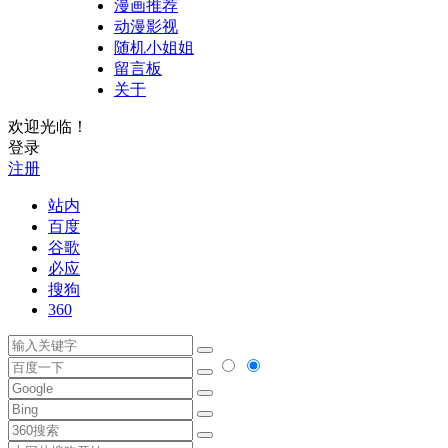
漫画推荐
动漫影视
随机小姐姐
留言板
关于
欢迎光临！
登录
注册
站内
百度
谷歌
必应
搜狗
360