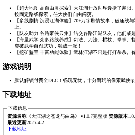
【超大地图 高自由度探索】大江湖开放世界囊括了襄阳
按固定路线探索，任大侠们自由闯荡。
【多线剧情 沉浸江湖体验】70+万字剧情故事，破庙线
上。
【队友助力 各路豪侠云集】结交各路江湖队友，他们或
【海量武学 众多路线养成】剑法、刀法、棍杖、拳掌、指
突破武学自创武功，独成一派！
【挖矿鉴宝 丰富功能体验】武林江湖不只是打打杀杀。
游戏说明
默认解锁付费全DLC！畅玩无忧，十分耐玩的像素武侠rp
下载地址
下载信息
资源名称
《大江湖之苍龙与白鸟》 v1.0.7完整版
资源版本
1.0
最近更新
2025-4-2
下载地址