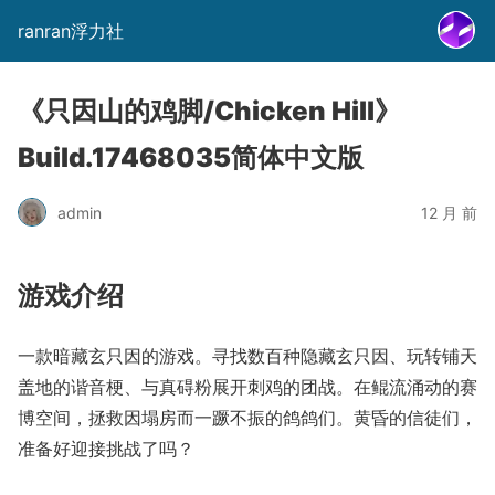
ranran浮力社
《只因山的鸡脚/Chicken Hill》
Build.17468035简体中文版
admin
12 月 前
游戏介绍
一款暗藏玄只因的游戏。寻找数百种隐藏玄只因、玩转铺天
盖地的谐音梗、与真碍粉展开刺鸡的团战。在鲲流涌动的赛
博空间，拯救因塌房而一蹶不振的鸽鸽们。黄昏的信徒们，
准备好迎接挑战了吗？