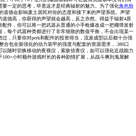
需要一定的思考，毕竟这才是经典辐射的魅力。为了强化
角色扮
你的道德会影响废土居民对你的态度和接下来的声望系统。声望
的道德高，你获得的声望就会越高，反之亦然。得益于辐射4原
新配件，你可以将一把武器从普通的小手枪爆改成一把榴弹发射
面，每个武器种类都进行了非常细致的数值平衡，不会出现某一
，只要你对perk和配件的投资得当，流派成型以后都十分强
合包全面强化的动力装甲的强度与配套的资源需求，.380口
可以随时切换移动的夜视仪，索敌侦查仪，如可以强化近战能力
100+小时额外游戏时长的各种剧情扩展，从战斗爽到鬼屋解