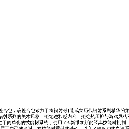
士顿整合包，该整合包致力于将辐射4打造成集历代辐射系列精华
循辐射系列的美术风格，拒绝违和感内容，拒绝炫压抑与游戏风格不
过于简单化的技能树系统，使用了3-新维加斯的经典技能树机制，游
一套属于自己的流派。在技能树重做的基础上引入了辐射76的血清