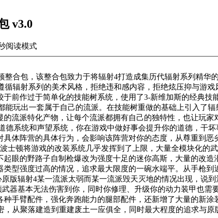
v3.0
秒
阅读模式
波士顿整合包，该整合包致力于将辐射4打造成集历代辐射系列精
全遵循辐射系列的美术风格，拒绝违和感内容，拒绝炫压抑与游戏风
相较于前作过于简单化的技能树系统，使用了3-新维加斯的经典技
个玩家都能玩出一套属于自己的流派。在技能树重做的基础上引入了
显的流派特化产物，让每个流派都拥有自己的独特性，也让玩家
的道德系统和声望系统，你在游戏中做好事会提升你的道德，干
对具体阵营的具体行为，会影响该阵营对你的态度，从尊重到恶
业波士顿将游戏的改装系统几乎发挥到了上限，大量全模块化的
不起眼的野路子自制枪爆改为强度十足的迷你高斯，大量的改造
器类型强度过高的情况，追求最大限度的一碗水端平。从手枪到
担心原版辐射4某一流派太弱而某一流派毁天灭地的情况出现，说到
下额武器基本无法伤害到你，同时你修理、升级你的动力装甲也需
各种手臂配件，强化奔跑能力的腿部配件，还新增了大量的新涂
解密，从聚落建造到重建废土一应俱全，同时最大程度的追求与原