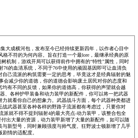
华的集大成横河包，发布至今已经持续更新四年，以作者心目中
格不符的为何内容。旨在打造一个最lore，最继承经典的原
能树机制，游戏开局可以获得前作中拥有的“特性”属性，同时
辐射76的血清系统，不同于76中使用的顽固基因即可让血清负
对自己流派的构筑需要一定的思考，毕竟这才是经典辐射的魅
坏事会减少你的道德，你的道德会影响废土居民对你的态度和
劣均有不同的反馈，如果你的道德高，你获得的声望就会越
武器、各种护甲装备和动力装甲的新配件，你可以将一把武器
潜力就看你自己的想象力。武器战斗方面，每个武器种类都进
近战武器甚至各种各样的野路子流派都有考虑过，只要你对
流派就不得不提到辐射4的最大亮点-动力装甲，该整合包全
要付出大量的资源，动力装甲新增了大量的新配件，如可以随
装与新型号，同时兼顾强度与帅气度。狂野波士顿新增了几乎
版剧情的适配度。