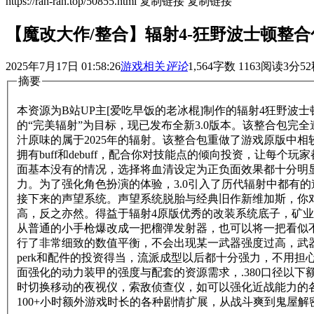
https://ran-ran.top/50855.html
复制链接
复制链接
【魔改大作/整合】辐射4-狂野波士顿整合包 
2025年7月17日 01:58:26
游戏相关
评论
1,564
字数 1163
阅读3分52
摘要
本资源为B站UP主[爱吃早饭的老冰棍]制作的辐射4狂野
的“完美辐射”为目标，现已发布全新3.0版本。该整合包完
汁原味的属于2025年的辐射。该整合包重做了游戏原版中
拥有buff和debuff，配合你对技能点的倾向投资，让每
面基本没有的情况，选择将血清设定为正负面效果都十分明
力。为了强化角色扮演的体验，3.0引入了历代辐射中都有
接下来的声望系统。声望系统脱胎与经典旧作新维加斯，你
高，反之亦然。得益于辐射4原版优秀的改装系统底子，矿
从普通的小手枪爆改成一把榴弹发射器，也可以将一把看似
行了非常细致的数值平衡，不会出现某一武器强度过高，武
perk和配件的投资得当，流派成型以后都十分强力，不用
面强化的动力装甲的强度与配套的资源需求，.380口径以
时切换移动的夜视仪，索敌侦查仪，如可以强化近战能力的
100+小时额外游戏时长的各种剧情扩展，从战斗爽到鬼屋