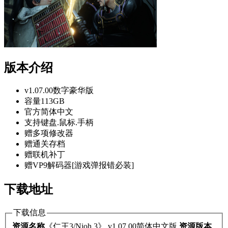
版本介绍
v1.07.00数字豪华版
容量113GB
官方简体中文
支持键盘.鼠标.手柄
赠多项修改器
赠通关存档
赠联机补丁
赠VP9解码器[游戏弹报错必装]
下载地址
下载信息
资源名称
《仁王3/Nioh 3》 v1.07.00简体中文版
资源版本