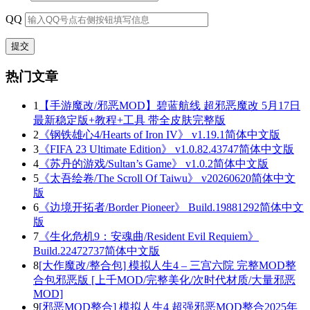
QQ
热门文章
1
【手游魔改/邪恶MOD】碧蓝航线 超邪恶魔改 5月17日
最新稳定版+教程+工具 带全皮肤完整版
2
《钢铁雄心4/Hearts of Iron IV》 v1.19.1简体中文版
3
《FIFA 23 Ultimate Edition》 v1.0.82.43747简体中文版
4
《苏丹的游戏/Sultan’s Game》 v1.0.2简体中文版
5
《太吾绘卷/The Scroll Of Taiwu》 v20260620简体中文
版
6
《边境开拓者/Border Pioneer》 Build.19881292简体中文
版
7
《生化危机9：安魂曲/Resident Evil Requiem》
Build.22472737简体中文版
8
[大作魔改/整合包] 模拟人生4 – 三宫六院 完整MOD整
合包邪恶版 [上千MOD/完整美化/次时代材质/大量邪恶
MOD]
9
[邪恶MOD整合] 模拟人生4 超强邪恶MOD整合2025年