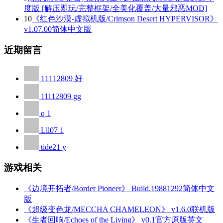
度版 [解压即玩/完整框架/全美化覆盖/大量邪恶MOD]
10
《红色沙漠-虚拟机版/Crimson Desert HYPERVISOR》
v1.07.00简体中文版
近期留言
11112809
好
11112809
gg
q
1
Lll07
1
tide21
y
游戏相关
《边境开拓者/Border Pioneer》 Build.19881292简体中文
版
《超级变色龙/MECCHA CHAMELEON》 v1.6.0联机版
《生者回响/Echoes of the Living》 v0.1官方原版英文