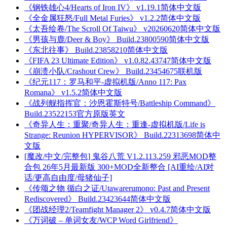
《钢铁雄心4/Hearts of Iron IV》 v1.19.1简体中文版
《全金属狂怒/Full Metal Furies》 v1.2.2简体中文版
《太吾绘卷/The Scroll Of Taiwu》 v20260620简体中文版
《男孩与鹿/Deer & Boy》 Build.23800590简体中文版
《东北往事》 Build.23858210简体中文版
《FIFA 23 Ultimate Edition》 v1.0.82.43747简体中文版
《崩溃小队/Crashout Crew》 Build.23454675联机版
《纪元117：罗马和平-虚拟机版/Anno 117: Pax
Romana》 v1.5.2简体中文版
《战列舰指挥官：沙恩霍斯特号/Battleship Command》
Build.23522153官方原版英文
《奇异人生：重聚/奇异人生：重逢-虚拟机版/Life is
Strange: Reunion HYPERVISOR》 Build.22313698简体中
文版
[魔改/中文/完整包] 鬼谷八荒 V1.2.113.259 邪恶MOD整
合包 26年5月最新版 300+MOD全新整合 [AI重绘/AI对
话/更高自由度/母猪仙子]
《传颂之物 循白之证/Utawarerumono: Past and Present
Rediscovered》 Build.23423644简体中文版
《团战经理2/Teamfight Manager 2》 v0.4.7简体中文版
《万词破 – 单词女友/WCP Word Girlfriend》