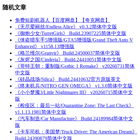
随机文章
免费短剧机器人【百度网盘】【夸克网盘】
《无尽爱丽丝/Endless Alice》 v0.3.2简体中文版
《御炮少女/TurretGirls》 Build.23907225简体中文版
《侠盗猎车手5增强版/GTA5增强版/Grand Theft Auto V
Enhanced》 v1158.13增强版
《格兰维尔/Granvir》 Build.24500037简体中文版
《灰烬之国/Cinderia》 Build.24410051简体中文版
《哥特王朝：重制版/Gothic 1 Remake》 v20260731简体
中文版
《硅晶战场/Silica》 Build.24410632官方原版英文
《终末机兵/NITRO GEN OMEGA》 v1.3.0简体中文版
《小小梦魇3/Little Nightmares III》 v20260715简体中文
版
《检疫区：最后一站/Quarantine Zone: The Last Check》
v1.1.13.1981简体中文版
《汽车制造/Car Manufacture》 Build.24189984简体中文
版
《卡车司机：美国梦/Truck Driver: The American Dream》
Build.24390879简体中文版