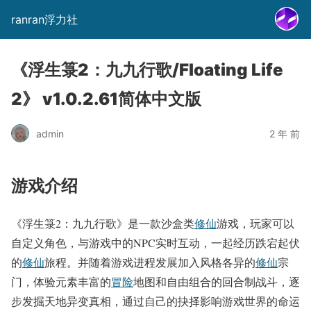
ranran浮力社
《浮生箓2：九九行歌/Floating Life
2》 v1.0.2.61简体中文版
admin
2 年 前
游戏介绍
《浮生箓2：九九行歌》是一款沙盒类
修仙
游戏，玩家可以
自定义角色，与游戏中的NPC实时互动，一起经历跌宕起伏
的
修仙
旅程。并随着游戏进程发展加入风格各异的
修仙
宗
门，体验元素丰富的
冒险
地图和自由组合的回合制战斗，逐
步发掘天地异变真相，通过自己的抉择影响游戏世界的命运